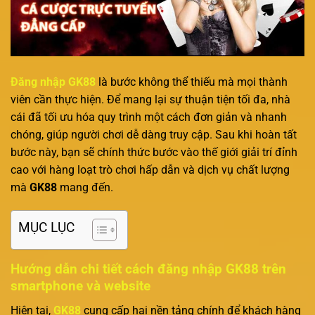
Đăng nhập GK88
là bước không thể thiếu mà mọi thành
viên cần thực hiện. Để mang lại sự thuận tiện tối đa, nhà
cái đã tối ưu hóa quy trình một cách đơn giản và nhanh
chóng, giúp người chơi dễ dàng truy cập. Sau khi hoàn tất
bước này, bạn sẽ chính thức bước vào thế giới giải trí đỉnh
cao với hàng loạt trò chơi hấp dẫn và dịch vụ chất lượng
mà
GK88
mang đến.
MỤC LỤC
Hướng dẫn chi tiết cách đăng nhập GK88 trên
smartphone và website
Hiện tại,
GK88
cung cấp hai nền tảng chính để khách hàng