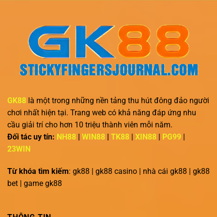
GK88
là một trong những nền tảng thu hút đông đảo người
chơi nhất hiện tại. Trang web có khả năng đáp ứng nhu
cầu giải trí cho hơn 10 triệu thành viên mỗi năm.
Đối tác uy tín:
NH88
|
WIN88
|
TK88
|
XIN88
|
PG99
|
23WIN
Từ khóa tìm kiếm
: gk88 | gk88 casino | nhà cái gk88 | gk88
bet | game gk88