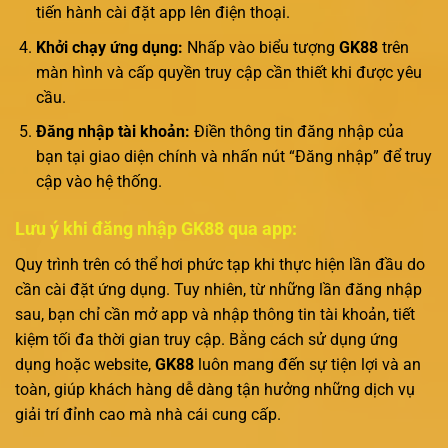
tiến hành cài đặt app lên điện thoại.
Khởi chạy ứng dụng:
Nhấp vào biểu tượng
GK88
trên
màn hình và cấp quyền truy cập cần thiết khi được yêu
cầu.
Đăng nhập tài khoản:
Điền thông tin đăng nhập của
bạn tại giao diện chính và nhấn nút “Đăng nhập” để truy
cập vào hệ thống.
Lưu ý khi đăng nhập GK88 qua app:
Quy trình trên có thể hơi phức tạp khi thực hiện lần đầu do
cần cài đặt ứng dụng. Tuy nhiên, từ những lần đăng nhập
sau, bạn chỉ cần mở app và nhập thông tin tài khoản, tiết
kiệm tối đa thời gian truy cập. Bằng cách sử dụng ứng
dụng hoặc website,
GK88
luôn mang đến sự tiện lợi và an
toàn, giúp khách hàng dễ dàng tận hưởng những dịch vụ
giải trí đỉnh cao mà nhà cái cung cấp.