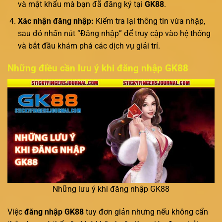
và mật khẩu mà bạn đã đăng ký tại
GK88
.
Xác nhận đăng nhập:
Kiểm tra lại thông tin vừa nhập,
sau đó nhấn nút “Đăng nhập” để truy cập vào hệ thống
và bắt đầu khám phá các dịch vụ giải trí.
Những điều cần lưu ý khi đăng nhập GK88
Những lưu ý khi đăng nhập GK88
Việc
đăng nhập GK88
tuy đơn giản nhưng nếu không cẩn