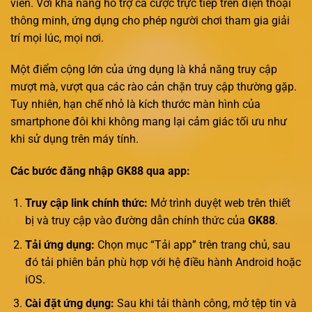
viên. Với khả năng hỗ trợ cá cược trực tiếp trên điện thoại
thông minh, ứng dụng cho phép người chơi tham gia giải
trí mọi lúc, mọi nơi.
Một điểm cộng lớn của ứng dụng là khả năng truy cập
mượt mà, vượt qua các rào cản chặn truy cập thường gặp.
Tuy nhiên, hạn chế nhỏ là kích thước màn hình của
smartphone đôi khi không mang lại cảm giác tối ưu như
khi sử dụng trên máy tính.
Các bước đăng nhập GK88 qua app:
Truy cập link chính thức:
Mở trình duyệt web trên thiết
bị và truy cập vào đường dẫn chính thức của
GK88
.
Tải ứng dụng:
Chọn mục “Tải app” trên trang chủ, sau
đó tải phiên bản phù hợp với hệ điều hành Android hoặc
iOS.
Cài đặt ứng dụng:
Sau khi tải thành công, mở tệp tin và